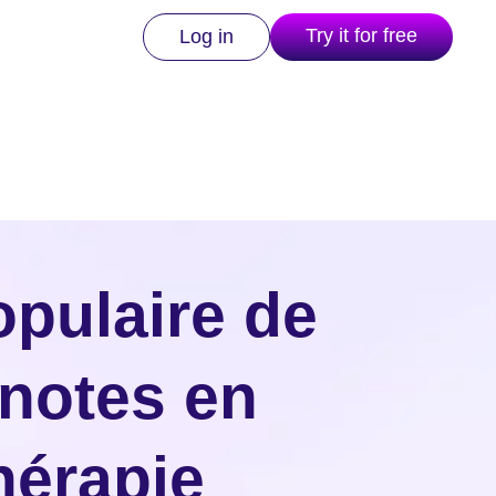
Try it for free
Log in
opulaire de
 notes en
hérapie