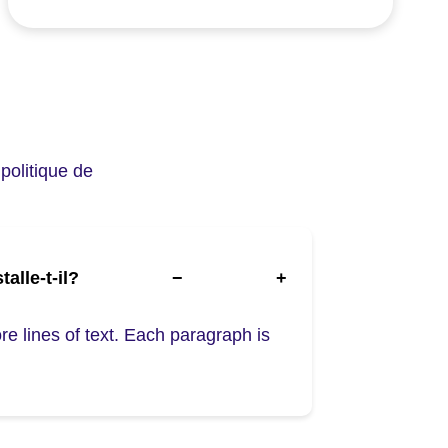
 politique de
alle-t-il?
−
+
re lines of text. Each paragraph is