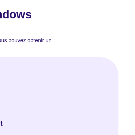
indows
ous pouvez obtenir un
t